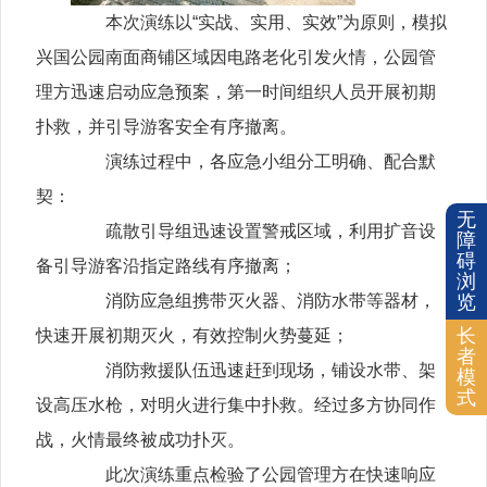
本次演练以“实战、实用、实效”为原则，模拟
兴国公园南面商铺区域因电路老化引发火情，公园管
理方迅速启动应急预案，第一时间组织人员开展初期
扑救，并引导游客安全有序撤离。
演练过程中，各应急小组分工明确、配合默
契：
无
疏散引导组迅速设置警戒区域，利用扩音设
障
碍
备引导游客沿指定路线有序撤离；
浏
览
消防应急组携带灭火器、消防水带等器材，
长
快速开展初期灭火，有效控制火势蔓延；
者
消防救援队伍迅速赶到现场，铺设水带、架
模
式
设高压水枪，对明火进行集中扑救。经过多方协同作
战，火情最终被成功扑灭。
此次演练重点检验了公园管理方在快速响应