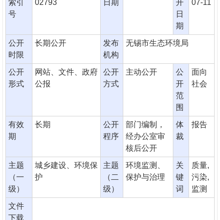
索引
02793
日期
开
07-11
号
日
期
公开
长期公开
发布
无锡市生态环境局
时限
机构
公开
网站、文件、政府
公开
主动公开
公
面向
形式
公报
方式
开
社会
范
围
有效
长期
公开
部门编制，
体
报告
期
程序
经办公室审
裁
核后公开
主题
城乡建设、环境保
主题
环境监测、
关
质量,
（一
护
（二
保护与治理
键
污染,
级）
级）
词
监测
文件
下载