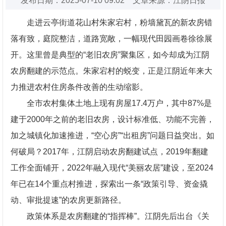
发布日期：2025-07-10 09:02 文章来源：江阴日报
走进云亭街道花山村朱家宕村，粉墙黛瓦的新农房错
落有致，庭院整洁，道路宽敞，一幅现代田园画卷徐徐展
开。这里曾是典型的“老旧农房”聚集区，如今却成为江阴
农房翻建的示范点。朱家宕村的蜕变，正是江阴近年来大
力推进农村住房条件改善的生动缩影。
全市农村集体土地上现有房屋17.4万户，其中87%是
建于2000年之前的老旧农房，设计标准低、功能不完善，
加之城镇化加速推进，“空心房”“出租房”问题日益突出。如
何破局？2017年，江阴启动农房翻建试点，2019年翻建
工作全面铺开，2022年融入现代“美丽农居”建设，至2024
年已在14个重点村推进，探索出一条“政策引导、资金撬
动、审批提速”的农房更新路径。
政策体系是农房翻建的“指挥棒”。江阴先后出台《关