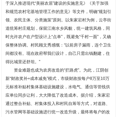
于深入推进现代“美丽农居”建设的实施意见》《关于加强
和规范农村宅基地管理工作的意见》等文件，明确“规划引
领、农民主体、分类施策”原则。以朱家宕村为例，云亭街
道统筹村庄规划，保留江南水乡风貌，统一建筑风格，同
时允许农户在户型设计上“点单”，既避免“千村一面”，又确
保整体协调。村民顾文秀感慨：“以前房子漏雨，连个卫生
间都没有。现在政府帮我们设计，自己只需出钱翻建，住
得比城里还舒坦。”
资金难题也成为农房改造的“拦路虎”。为此，江阴创
新“财政奖补+成本减免”模式，市级财政按每户8万至10万
元标准补贴村集体基础设施建设，水电气、通信等管线供
应单位同步让利，大大降低了改造成本。据介绍，朱家宕
通过整合补贴、村集体投入和村民自筹等方式，对道路、
污水管网等基础设施进行统一改造升级，最终将每户的改