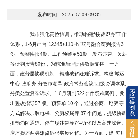
发布时间：2025-07-09 09:35
我市强化高位协调，推动构建“接诉即办”工作
体系，1-6月出台“12345+110+N”双号融合研判报告3
份、预警快报4期、工作预警单51期，发布违建、欠薪
等研判报告60份，为精准治理提供数据支撑。一方
面，建分层协调机制，精准破解疑难诉求。构建'城运
中心-政府办-分管市领导-政府常务会议”四级协调体系,
无
分类处置复杂诉求。1-6月研判522余件疑难案例，发
障
碍
出整改指导57 项、预警单 10 个，通过会商、勘察等
浏
览
方式解决加装电梯、公厕权属等 37 个问题，提级协调
长
推动消防通道、停车场违建等7件诉求以及高速噪音、
者
房屋损坏两类难点诉求实质化解。另一方面，建“每月
模