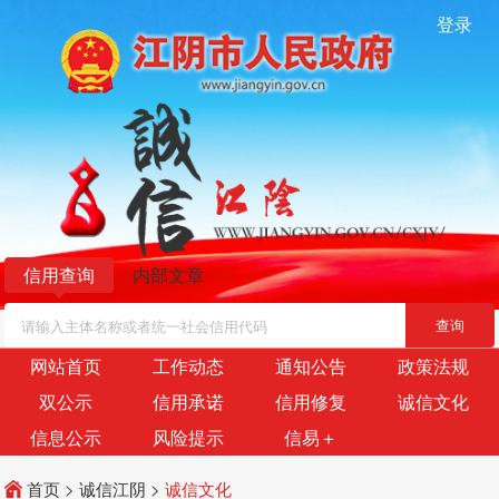
登录
信用查询
内部文章
网站首页
工作动态
通知公告
政策法规
双公示
信用承诺
信用修复
诚信文化
信息公示
风险提示
信易＋
首页
>
诚信江阴
>
诚信文化