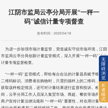
江阴市监局云亭分局开展“一秤一
码”诚信计量专项督查
发布时间：2025/04/18
为进一步加强市场计量监管，营造诚实守信市场环境，江阴
市监局云亭分局创新计量监管模式，深入开展“一秤一码” 诚信
无
计量专项监督检查。
障
碍
浏
“一秤一码” 监管模式，即给每台合法的计量器具赋予唯一的
览
二维码标识。消费者在购物时，只需扫描秤上的二维码，就能
长
获取该秤检定情况，还可对计量结果进行监督和投诉。检查期
者
模
间，云亭分局工作人员深入集贸市场、商超、餐饮等场所，向
式
商户宣传计量法律法规和 “一秤一码” 重要性，对在用计量器具
进行全面检查和二维码赋码工作，督促商户自觉遵守计量法