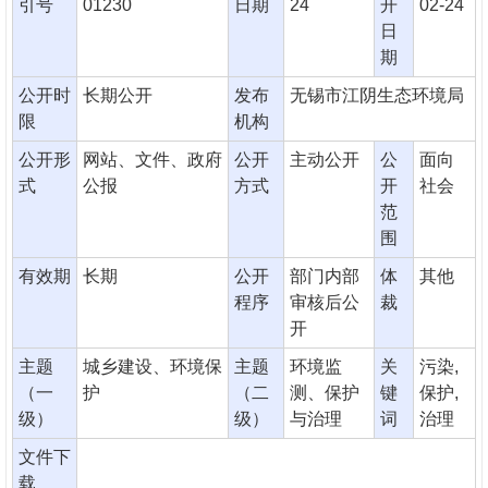
引号
01230
日期
24
开
02-24
日
期
公开时
长期公开
发布
无锡市江阴生态环境局
限
机构
公开形
网站、文件、政府
公开
主动公开
公
面向
式
公报
方式
开
社会
范
围
有效期
长期
公开
部门内部
体
其他
程序
审核后公
裁
开
主题
城乡建设、环境保
主题
环境监
关
污染,
（一
护
（二
测、保护
键
保护,
级）
级）
与治理
词
治理
文件下
载