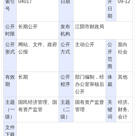
索引
04017
日期
开
09-12
号
日
期
公开
长期公开
发布
江阴市财政局
时限
机构
公开
网站、文件、政府
公开
主动公开
公
面向
形式
公报
方式
开
社会
范
围
有效
长期
公开
部门编制，经
体
其他
期
程序
办公室审核后
裁
公开
主题
国民经济管理、国
主题
国有资产监督
关
经济,
（一
有资产监管
（二
管理
键
财务,
级）
级）
词
会计
文件
下载