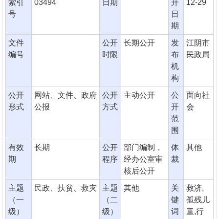
索引
03494
日期
开
12-29
号
日
期
文件
公开
长期公开
发
江阴市
编号
时限
布
民政局
机
构
公开
网站、文件、政府
公开
主动公开
公
面向社
形式
公报
方式
开
会
范
围
有效
长期
公开
部门编制，
体
其他
期
程序
经办公室审
裁
核后公开
主题
民政、扶贫、救灾
主题
其他
关
救济,
（一
（二
键
孤残儿
级）
级）
词
童,行