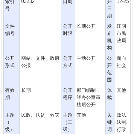
索引
03232
日期
开
12-25
号
日
期
文件
公开
长期公开
发
江阴
编号
时限
布
市民
机
政局
构
公开
网站、文件、政府
公开
主动公开
公
面向
形式
公报
方式
开
社会
范
围
有效
长期
公开
部门编制，
体
其他
期
程序
经办公室审
裁
核后公开
主题
民政、扶贫、救灾
主题
其他
关
政法,
（一
（二
键
法制,
级）
级）
词
行政