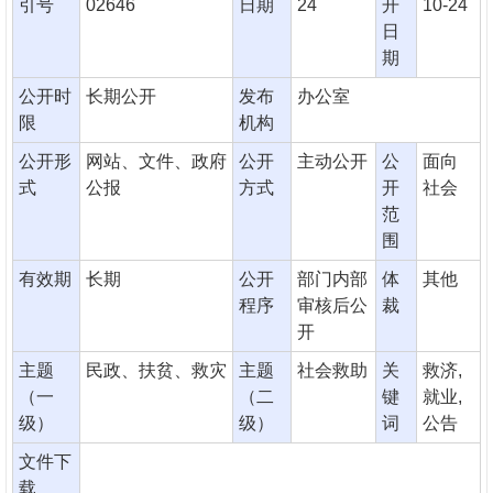
引号
02646
日期
24
开
10-24
日
期
公开时
长期公开
发布
办公室
限
机构
公开形
网站、文件、政府
公开
主动公开
公
面向
式
公报
方式
开
社会
范
围
有效期
长期
公开
部门内部
体
其他
程序
审核后公
裁
开
主题
民政、扶贫、救灾
主题
社会救助
关
救济,
（一
（二
键
就业,
级）
级）
词
公告
文件下
载