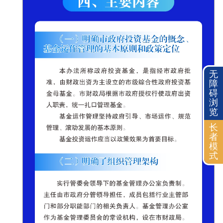
无
障
碍
浏
览
长
者
模
式