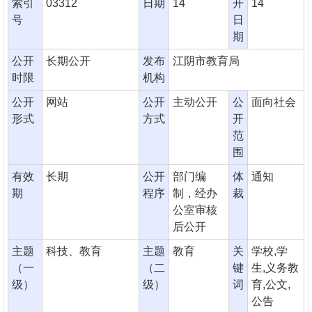
索引
03312
日期
14
开
14
号
日
期
公开
长期公开
发布
江阴市教育局
时限
机构
公开
网站
公开
主动公开
公
面向社会
形式
方式
开
范
围
有效
长期
公开
部门编
体
通知
期
程序
制，经办
裁
公室审核
后公开
主题
科技、教育
主题
教育
关
学校,学
（一
（二
键
生,义务教
级）
级）
词
育,公文,
公告