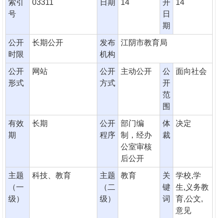
索引
03311
日期
14
开
14
号
日
期
公开
长期公开
发布
江阴市教育局
时限
机构
公开
网站
公开
主动公开
公
面向社会
形式
方式
开
范
围
有效
长期
公开
部门编
体
决定
期
程序
制，经办
裁
公室审核
后公开
主题
科技、教育
主题
教育
关
学校,学
（一
（二
键
生,义务教
级）
级）
词
育,公文,
意见