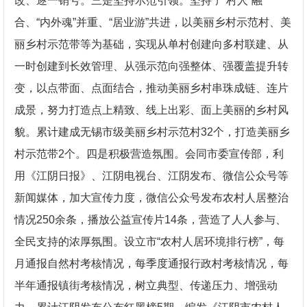
改、逐一销号。三是坚持示范引领。坚持“产村人”融
合、“内外魂”并重、“居业游”共进，以美丽乡村示范村、美
丽乡村示范带等为基础，实现从单村创建向多村联建、从
一时创建到长效管理、从强示范向强整体、强覆盖提升转
变，以点带面、点面结合，推动美丽乡村串珠成链、连片
成景，努力打造点上精致、线上出彩、面上美丽的乡村风
貌。累计建成无锡市级美丽乡村示范村32个，打造美丽乡
村示范带2个。四是积极营造氛围。会同市委宣传部，利
用《江阴日报》、江阴电视台、江阴发布、微信公众号等
新闻媒体，加大宣传力度，微信公众号发布农村人居整治
情况250余条，播放公益宣传片14条，营造了人人参与、
全民支持的浓厚氛围。设立市“农村人居环境排行榜”，每
月通报自然村考核情况，每季度通报行政村考核情况，每
半年通报镇街考核情况，树立典型、传递压力、增强动