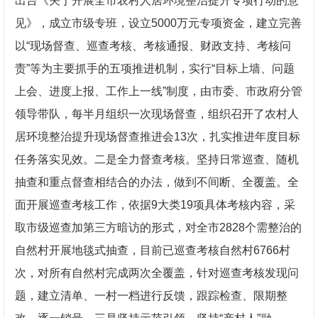
出台《关于开展全市农村人居环境整治提升专项行动的意
见》，成立市级专班，设立5000万元专项资金，建立完善
以“现场督查、巡查考核、考核通报、财政支持、考核问
责”等为主要抓手的五项推进机制，实行“目标上墙、问题
上会、进度上报、工作上一线”制度，由市委、市政府分管
领导带队，每半月组织一次现场督查，组织召开了农村人
居环境整治提升现场督查推进会13次，扎实推进年度目标
任务落实见效。二是全力督查考核。坚持日常巡查、随机
抽查和重点督查相结合的办法，做到不间断、全覆盖。全
面开展巡查考核工作，依据9大类19项具体考核内容，采
取市级巡查加第三方暗访的形式，对全市2828个需整治的
自然村开展地毯式抽查，目前已巡查考核自然村6766村
次，对所有自然村完成两次全覆盖，针对巡查考核发现问
题，建立清单、一村一档进行反馈，跟踪检查、限期整