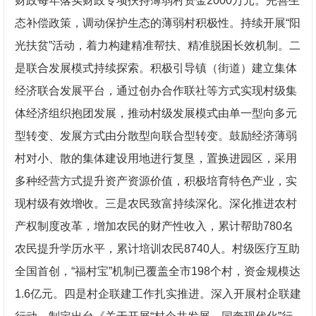
财政每年落实财政专项扶持薄弱村资金2000万元。完善生
态补偿政策，调动保护生态的薄弱村积极性。持续开展“阳
光扶贫”活动，着力构建精准帮扶、精准脱困长效机制。二
是联合发展模式持续探索。积极引导镇（街道）建立集体
经济联合发展平台，通过创办合作联社等方式实现村级集
体经济组织抱团发展，推动村级发展模式由单一型向多元
型转变、发展方式由分散型向联合型转变。鼓励经济薄弱
村对小、散的集体建设用地进行复垦，置换进园区，采用
多种经营方式提升资产资源价值，积极培育特色产业，实
现村级有效增收。三是农民致富持续深化。深化推进农村
产权制度改革，增加农民的财产性收入，累计帮助780名
农民提升学历水平，累计培训农民8740人。村级医疗互助
全国首创，“福村宝”机制已覆盖全市198个村，资金规模达
1.6亿元。四是村企联建工作扎实推进。深入开展村企联建