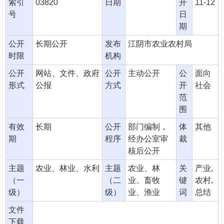
索引
03820
日期
开
11-12
号
日
期
公开
长期公开
发布
江阴市农业农村局
时限
机构
公开
网站、文件、政府
公开
主动公开
公
面向
形式
公报
方式
开
社会
范
围
有效
长期
公开
部门编制，
体
其他
期
程序
经办公室审
裁
核后公开
主题
农业、林业、水利
主题
农业、林
关
产业,
（一
（二
业、畜牧
键
农村,
级）
级）
业、渔业
词
总结
文件
下载