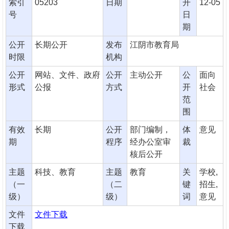
索引
05203
日期
开
12-05
号
日
期
公开
长期公开
发布
江阴市教育局
时限
机构
公开
网站、文件、政府
公开
主动公开
公
面向
形式
公报
方式
开
社会
范
围
有效
长期
公开
部门编制，
体
意见
期
程序
经办公室审
裁
核后公开
主题
科技、教育
主题
教育
关
学校,
（一
（二
键
招生,
级）
级）
词
意见
文件
文件下载
下载