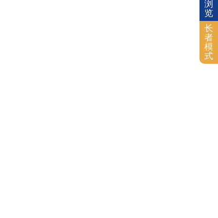
浏
览
长
者
模
式