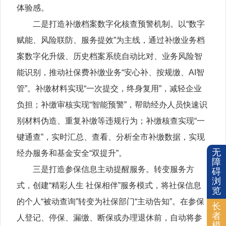
体验感。
二是打造补缴档案数字化核查预警机制。以“数字
赋能、风险联防、服务提效”为主线，通过补缴业务档
案数字化升级、历史档案系统自动比对、业务风险智
能识别，推动社保费补缴业务“安心补、按规缴、AI智
管”。补缴材料实现“一次提交，终身复用”，减轻企业
负担；补缴审核实现“智能预警”，帮助经办人员快速识
别材料伪造、重复补缴等违规行为；补缴核查实现“一
键通查”，实时汇总、查看、分析全市补缴数据，实现
无
经办服务和基金安全“双提升”。
障
三是打造参保信息主动提醒服务。转变服务方
碍
浏
式，创建“精彩人生 社保相伴”服务模式，将社保信息
览
的个人“被动查询”转变为社保部门“主动告知”。在参保
长
者
人登记、停保、漏缴、断保或办理退休前，自动将参
模