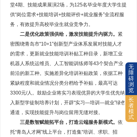
堂4期、技能成果展演2场，为125名毕业年度大学生提
供“岗位需求+技能培训+技能评价+就业服务”全流程服
务，有效提升高校毕业生就业竞争力。
二是优化政策强供给，激发技能提升内驱力。
紧
密围绕青岛市“10+1”创新型产业体系发展对技能人才
的需求，更新就业技能培训补贴工种目录，新增工业
机器人系统运维员、人工智能训练师等43个契合产业
无
障
前沿的新工种。实施差异化培训补贴政策，依据工种
碍
紧缺程度和就业情况分类分档给予补贴，最高可达
浏
览
3300元/人。鼓励企业将实习表现优异的大学生优先纳
长
入新型学徒制培养计划，开辟“实习—培训—就业”绿色
者
模
通道，实现技能提升与岗位留用无缝对接。
式
三是数智赋能拓平台，打造云端服务新模式。
依
托“青岛人才网”线上平台，打造集“培训、求职、招