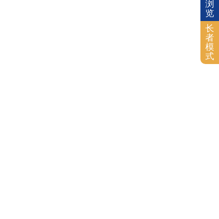
浏
览
长
者
模
式