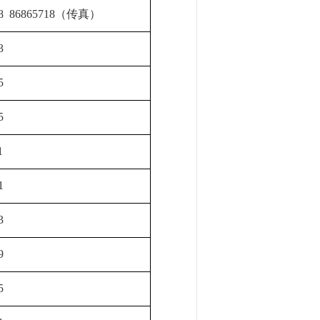
8
86865718
（传真）
3
5
5
1
1
3
9
5