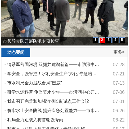
1
2
3
4
5
市人大常委会视察水权改革工作情...
市领导带队开展防汛专项检查
无锡市人民政府副市长卢敏开展锡...
市人大常委会视察防汛减灾工作
凝聚政协委员力量，守护美丽幸福...
更多>
动态要闻
情系军营固河堤 双拥共建谱新篇——市防汛中心...
07-28
学安全，强管控！水利安全生产“六化”专题培训...
07-21
市水利局全力迎战台风“巴威”
07-13
研学水源科普 争当节水少年——市河湖中心开展...
07-06
我市召开完善和加强河湖长制试点工作会议
07-01
筑牢水上安全防线 提升应急处置能力——市水利...
06-26
我局全力迎战入梅首轮强降雨
06-22
我市举办防汛抗旱工作责任人专题培训班