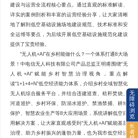
建设与运营全流程核心要点。通过直观的标准解读、
详实的案例剖析和丰富的运营经验分享，让大家清晰
地了解到低空基础设施场地建设规范、技术标准和安
全运维等要点，为后续开展低空基础设施规范化建设
提供了宝贵经验。
“无人机+AI”在乡村能做什么？一个体系打通8大场
景！中电信无人科技有限公司产品总监王明甫围绕“无
人机+AI”赋能乡村智慧治理视角，重点解
读“1+1+4+N”低空经济能力体系，介绍乡村全域智慧化
无
无人机综合服务平台，并结合违建巡查、秸秆焚烧、
障
河道巡护、乡村环保、防溺水巡护、禁渔禁捕、耕地
碍
浏
保护、智慧农业生产等8大应用场景，系统讲解低空应
览
用解决方案，让大家直观感受到“无人机+AI”赋能基层
长
者
治理、助力乡村振兴的蓬勃力量，也为我市低空经济
模