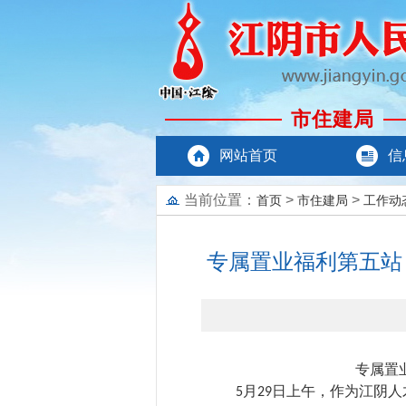
市住建局
网站首页
信
当前位置：
>
>
首页
市住建局
工作动
专属置业福利第五站
专属置
月
日上午，作为江阴人
5
29