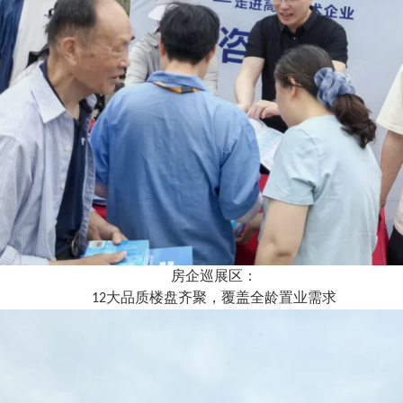
房企巡展区：
大品质楼盘齐聚，覆盖全龄置业需求
12