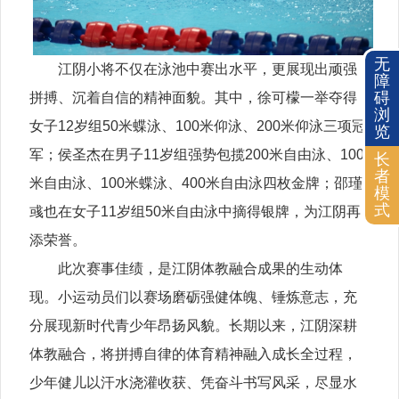
无
江阴小将不仅在泳池中赛出水平，更展现出顽强
障
碍
拼搏、沉着自信的精神面貌。其中，徐可檬一举夺得
浏
女子12岁组50米蝶泳、100米仰泳、200米仰泳三项冠
览
军；侯圣杰在男子11岁组强势包揽200米自由泳、100
长
者
米自由泳、100米蝶泳、400米自由泳四枚金牌；邵瑾
模
式
彧也在女子11岁组50米自由泳中摘得银牌，为江阴再
添荣誉。
此次赛事佳绩，是江阴体教融合成果的生动体
现。小运动员们以赛场磨砺强健体魄、锤炼意志，充
分展现新时代青少年昂扬风貌。长期以来，江阴深耕
体教融合，将拼搏自律的体育精神融入成长全过程，
少年健儿以汗水浇灌收获、凭奋斗书写风采，尽显水