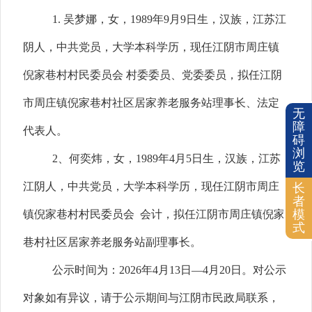
1.
吴梦娜，女，
1989
年
9
月
9
日生，汉族，江苏江
阴人，中共党员，大学本科学历，现任江阴市周庄镇
倪家巷村村民委员会 村委委员、党委委员，拟任江阴
市周庄镇倪家巷村社区居家养老服务站理事长、法定
无
障
代表人。
碍
浏
2
、何奕炜，女，
1989
年
4
月
5
日生，汉族，江苏
览
江阴人，中共党员，大学本科学历，现任江阴市周庄
长
者
模
镇倪家巷村村民委员会 会计，拟任江阴市周庄镇倪家
式
巷村社区居家养老服务站副理事长。
公示时间为：
2026
年
4
月
1
3
日
—
4
月
20
日。对公示
对象如有异议，请于公示期间与江阴市民政局联系，