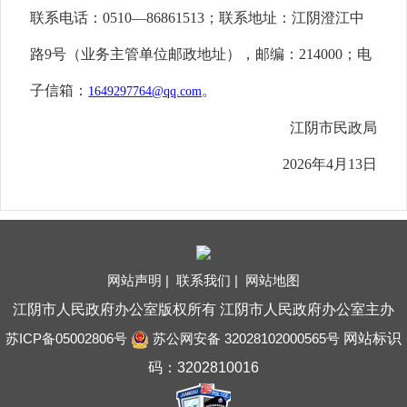
联系电话：
0510
—
86861513
；联系地址：江阴澄江中
路
9
号（业务主管单位邮政地址），邮编：
214000
；电
子信箱：
。
1649297764@qq.com
江阴市民政局
2026
年
4
月
1
3
日
网站声明 |
联系我们 |
网站地图
江阴市人民政府办公室版权所有 江阴市人民政府办公室主办
苏ICP备05002806号
苏公网安备 32028102000565号
网站标识
码：3202810016