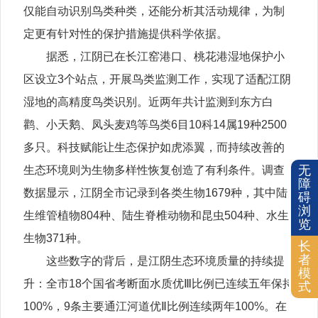
仅能自动识别鸟类种类，还能分析其活动规律，为制
定更有针对性的保护措施提供科学依据。
据悉，江阴已在长江窑港口、桃花港湿地保护小
区设立3个站点，开展鸟类监测工作，实现了适配江阴
湿地的高精度鸟类识别。近两年共计监测到东方白
鹳、小天鹅、凤头麦鸡等鸟类6目10科14属19种2500
多只。科技赋能让生态保护如虎添翼，而持续改善的
无
生态环境则为生物多样性恢复创造了有利条件。调查
障
数据显示，江阴全市记录到各类生物1679种，其中陆
碍
浏
生维管植物804种、陆生脊椎动物和昆虫504种、水生
览
生物371种。
长
者
这些数字的背后，是江阴生态环境质量的持续提
模
升：全市18个国省考断面水质优Ⅲ比例已连续五年保持
式
100%，9条主要通江河道优Ⅱ比例连续两年100%。在