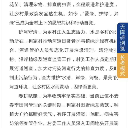
花苗、清理杂物、排查病虫害，全程跟进养护进度，
让乡村景致焕发盎然生机。如今，“爱绿、护绿、兴
绿”已成为全村上下的思想共识和行动自觉。
无
护河守清，为乡村注入生态活力。水是乡村的灵
障
碍
韵所在，树家村推动河道日常管护与植绿护绿有机结
浏
览
合。河道管护人员常态化开展垃圾清理、漂浮物打
长
捞、沿岸植绿及巡查监管工作，村委工作人员定期开
者
模
展河道巡查，加大对污染河道行为的排查力度，及时
式
制止污染行为，全力维护“水清、岸绿、河畅、景美”的
河道环境，让乡村因水而灵动，因绿而更美。
春耕赋能，为丰收筑牢坚实基础。当前正值小麦
春季田间管理的关键时期，树家村田野绿意葱茏，种
植大户抢抓晴好天气，有序开展灌溉、施肥、病虫害
防治等春管作业。村委工作人员深入田间地头开展调