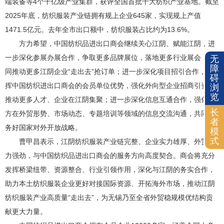
端装备等4个千亿级产业集群，获评全国首批十大纺织产业基地。截至
2025年底，纺织服装产业链拥有规上企业645家，实现规上产值
1471.5亿元。去年全市出口额中，纺织服装占比约为13.6%。
方力希望，中国纺织品进出口商会继续关心江阴、赋能江阴，进
一步深化参展办展合作，争取更多品牌展位，落地更多行业展会，协
无
障
同推动更多江阴企业“走出去”抢订单；进一步深化项目招引合作，发
碍
挥中国纺织进出口商会的会员单位优势，强化外向型企业招商引资，
浏
览
推动更多人才、企业在江阴集聚；进一步深化信息互通合作，强化双
长
方在外贸形势、市场动态、专题培训等领域的信息交流沟通，共同服
者
务好国家对外开放战略。
模
式
曹甲昌表示，江阴纺织服装产业链完整、企业实力雄厚、外贸活
力强劲，与中国纺织品进出口商会的服务方向高度契合。商会将充分
发挥桥梁纽带、资源整合、行业引领作用，深化与江阴的务实合作，
助力本土纺织服装企业更好对接国际资源、开拓海外市场，推动江阴
纺织服装产业高质量“走出去”，为无锡乃至全省外贸稳规模优结构贡
献更大力量。