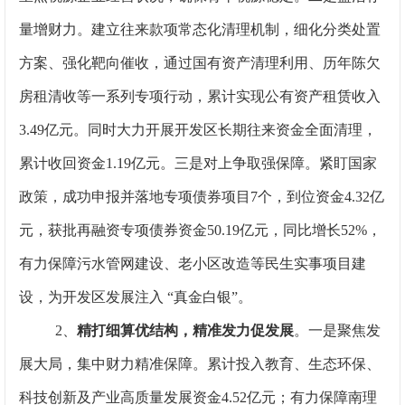
量增财力。
建立往来款项常态化清理机制，细化分类处置
方案、强化靶向催收，通过国有资产清理利用、历年陈欠
房租清收等一系列专项行动，累计实现公有资产租赁收入
3.49亿元
。
同时大力开展开发区长期往来资金全面清理，
累计收回资金1.19亿元
。三是对上争取强保障。
紧盯国家
政策，
成功申报并落地专项债券项目7个，到位资金4.32亿
元，获批再融资专项债券资金50.19亿元，同比增长52%，
有力保障污水管网建设、老小区改造等民生实事项目建
设，为开发区发展注入 “真金白银”。
2
、
精打细算优结构，精准发力促发展
。
一是
聚焦发
展大局，集中财力精准保障。累计投入教育、生态环保、
科技创新及产业高质量发展资金4.52亿元；有力保障南理