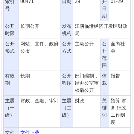
索引
00471
日期
29
开
01-29
号
日
期
公开
长期公开
发布
江阴临港经济开发区财政
时限
机构
局
公开
网站、文件、政府
公开
主动公开
公
面向社
形式
公报
方式
开
会
范
围
有效
长期
公开
部门编制，
体
报告
期
程序
经办公室审
裁
核后公开
主题
财政、金融、审计
主题
财政
关
预算,财
（一
（二
键
务,行政,
级）
级）
词
工作制
度
文件
文件下载