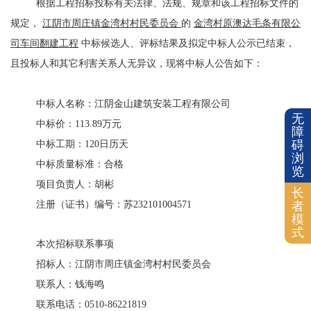
根据工程招标投标有关法律、法规、规章和该工程招标文件的
规定，
江阴市周庄镇金湾村村民委员会
的
金湾村原澳达毛条有限公
司车间翻建工程
中标候选人、评标结果及拟定中标人公示已结束，
且投标人和其它利害关系人无异议，现将中标人公告如下：
中标人名称：
江阴金山建筑安装工程有限公司
无
中标价：
113.89
万元
障
碍
中标工期：
120
日历天
浏
中标质量标准：合
格
览
项目负责人：
胡彬
长
者
注册（证书）编号：
苏
232101004571
模
式
本次招标联系事项
招标人：江阴市周庄镇金湾村村民委员会
联系人：钱海鸣
联系电话：
0510-86221819