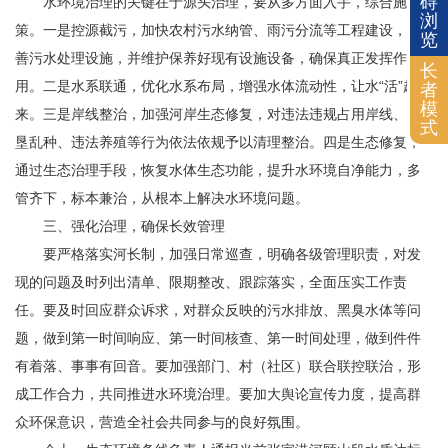
碍
水环境治理的关键在于源头治理，要从多方面入手，综合施
浏
策。一是控源截污，加快农村污水纳管、雨污分流等工程建设，完
览
善污水处理设施，并维护保养好现有设施设备，确保真正发挥作
长
用。二是水系联通，优化水系布局，增强水体流动性，让水“活”起
者
模
来。三是岸线整治，加强河岸生态修复，对违法违规占用岸线、私
式
垦乱种、违法养殖等行为依法依规予以清理整治。四是生态修复，
通过生态治理手段，恢复水体生态功能，提升水环境自净能力，多
管齐下，标本兼治，从根本上解决水环境问题。
三、强化治理，确保长效管理
要严格落实河长制，加强日常巡查，明确各级管理职责，对发
现的问题及时列出清单、限期整改、跟踪落实，全面压实工作责
任。要及时回应群众诉求，对群众反映的污水排放、黑臭水体等问
题，做到第一时间响应、第一时间核查、第一时间处理，做到件件
有着落、事事有回音。要加强部门、村（社区）联合联控联治，形
成工作合力，共同推进水环境治理。要加大舆论宣传力度，提高群
众环保意识，营造全社会共同参与的良好氛围。