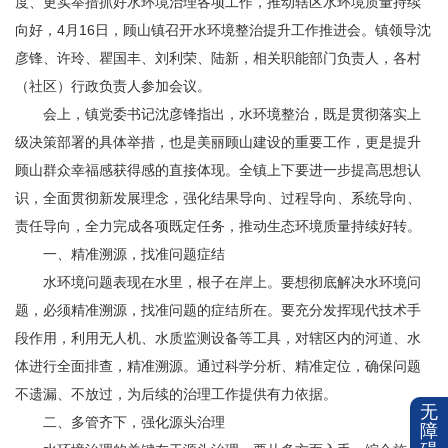
度、更实举措抓好水环境治理各项工作，推动辖区水环境质量持续
向好，4月16日，顾山镇召开水环境整治提升工作推进会。镇领导沈
彦锋、许玲、瞿国丰、刘利荣、陆新，相关职能部门负责人，各村
（社区）行政负责人参加会议。
会上，镇党委书记沈彦锋指出，水环境整治，既是贯彻落实上
级决策部署的具体举措，也是美丽顾山建设的重要工作，更是提升
顾山群众幸福感获得感的直接体现。全镇上下要进一步提高思想认
识，全面贯彻新发展理念，强化结果导向、过程导向、系统导向、
责任导向，全力完成各项既定任务，推动生态环境质量持续好转。
一、精准溯源，找准问题症结
水环境问题表现在水里，根子在岸上。要想彻底解决水环境问
题，必须精准溯源，找准问题的症结所在。要充分发挥现代技术手
段作用，利用无人机、水质监测设备等工具，对辖区内的河道、水
体进行全面排查，精准溯源。通过科学分析、精准定位，确保问题
不遗漏、不放过，为后续的治理工作提供有力依据。
无
二、多管齐下，强化源头治理
障