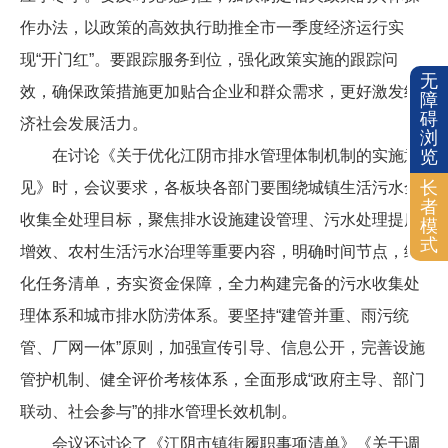
作办法，以政策的高效执行助推全市一季度经济运行实
现“开门红”。要跟踪服务到位，强化政策实施的跟踪问
无
效，确保政策措施更加贴合企业和群众需求，更好激发经
障
碍
济社会发展活力。
浏
在讨论《关于优化江阴市排水管理体制机制的实施意
览
长
见》时，会议要求，各板块各部门要围绕城镇生活污水全
者
收集全处理目标，聚焦排水设施建设管理、污水处理提质
模
式
增效、农村生活污水治理等重要内容，明确时间节点，细
化任务清单，夯实资金保障，全力构建完备的污水收集处
理体系和城市排水防涝体系。要坚持“建管并重、雨污统
管、厂网一体”原则，加强宣传引导、信息公开，完善设施
管护机制、健全评价考核体系，全面形成“政府主导、部门
联动、社会参与”的排水管理长效机制。
会议还讨论了《江阴市镇街履职事项清单》《关于调