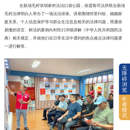
在新须毛村张胡家村法治口袋公园，徐霞客司法所联合新须
毛村法律明白人举办了一场法治讲座。讲座围绕邻里纠纷、婚姻家
庭关系、个人信息保护等与群众生活息息相关的法律问题，用通俗
易懂的语言、鲜活的案例向村民们详细讲解《中华人民共和国民法
典》相关规定，并就他们在日常生活中遇到的热点难点法律问题逐
一进行解答。
无
障
碍
浏
览
长
者
模
式