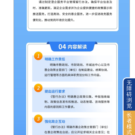
无
障
碍
浏
览
长
者
模
式