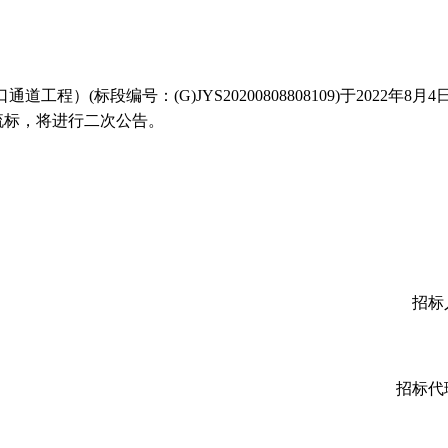
口通道工程）
(标段编号：
(G)JYS2020080880810
9)于
2022
年
8
月
4
流标，将进行二次公告。
招标
招标代