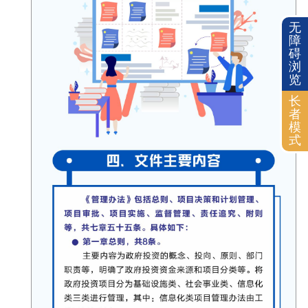
无
障
碍
浏
览
长
者
模
式