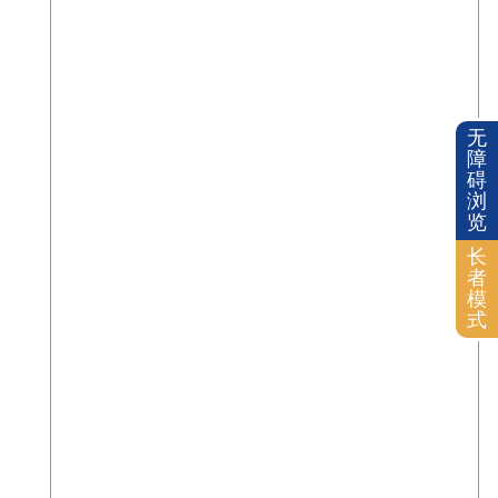
无
障
碍
浏
览
长
者
模
式