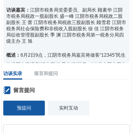
访谈嘉宾：
江阴市税务局党委委员、副局长 顾素华 江阴
市税务局税政一股副股长 盛一峰 江阴市税务局税政二股
副股长 王 蕾 江阴市税务局税政三股副股长 顾雪君 江阴市
税务局社会保险费和非税收入股副股长 徐 佳 江阴市税务
局征收管理股副股长 季 渊 江阴市税务局第一税务分局四
级主办 王 旭
概述：
6月2日9点，江阴市税务局嘉宾将做客“12345”民生
热线网上直播室“澄心帮·政风热线”节目，以“税企同心守合
访谈实录
留言和提问
规，法治公平促发展”为主题与广大市民进行热线交流，欢
迎各位市民在线交流，热线号码：86895599,86885577，
留言提问
市民还可以点击“江阴市人民政府门户
网”（http://www.jiangyin.gov.cn）首页链接“民生热线直播
预提问
实时互动
室”实时观看视频直播并同步参与现场讨论。