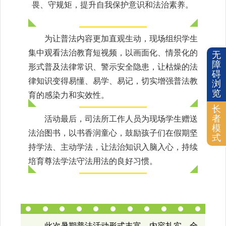
畏、守规矩，提升自我保护意识和法治素养。
为让普法内容更加直观生动，现场组织学生
集中观看法治教育短视频，以画面化、情景化的
无
障
形式普及法律常识、警示安全隐患，让枯燥的法
碍
律知识变得易懂、易学、易记，切实增强普法教
浏
览
育的感染力和实效性。
长
者
活动最后，司法所工作人员为现场学生赠送
模
法治图书，以书香润童心，鼓励孩子们在假期坚
式
持学法、主动学法，让法治知识入脑入心，持续
培育尊法学法守法用法的良好习惯。
此次暑期普法活动形式丰富、内容扎实，全