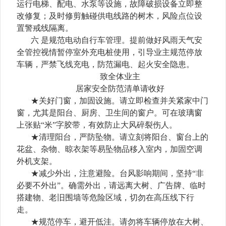
运行电梯、配电、水泵等设施，故障破损设备立即整
改修复；及时修剪触碰供电线路的树木，风险点位设
置警戒线隔离。
六
是规范电动自行车管理。提前做好风雨天气安
全管控视情暂停室外充电桩使用，引导业主规范停放
车辆，严禁飞线充电，防范漏电、起火安全隐患。
致全体业主
居家安全防范清单请收好
★关好门窗，加固设施。请立即检查并关紧家中门
窗，尤其是阳台、厨房、卫生间的窗户。可在玻璃窗
上张贴“米”字胶带，有效防止大风碎裂伤人。
★清理阳台，严防坠物。请立刻将阳台、窗台上的
花盆、杂物、晾衣架等易坠物品移入室内，加固空调
外机支架。
★减少外出，注意避险。台风影响期间，坚持“非
必要不外出”。确需外出，请远离大树、广告牌、临时
搭建物、老旧围墙等危险区域，切勿在高压线下行
走。
★规范停车，避开低洼。请勿将车辆停放在大树、