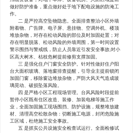
做好防护准备，重点做好处于地下配电设施的防淹工
作。
二
是严控高空坠物隐患。全面排查整治小区外墙
附着物、广告牌、电子屏、悬挂物、空调外机、楼顶
堆放杂物，对存在松动风险的部位及时加固处置；对
存在明显脱落、松动风险的外墙周围，第一时间设置
警示围挡与警戒线，防止人员靠近引发安全事故
对小
;
区高大树木、枯枝危树提前修剪支撑加固。
三
是强化住户门窗安全防护。针对性做好住户阳
台大面积玻璃、落地窗排查提醒，引导业主提前锁闭
加固门窗，移除窗边堆放杂物，严防大风天气造成玻
璃晃动、破损坠落风险。
四
是严格小区工程现场管理。台风风险时段提前
暂停小区既有住区改造、装修、加装电梯等施工作
业，全面加固施工现场围挡、防护设施，规整堆放建
材、清理高空松散杂物：切断施工电源，封闭危险施
工区域，杜绝施工安全事故。
五
是抓实公共设施安全检查试运行。全面检修试