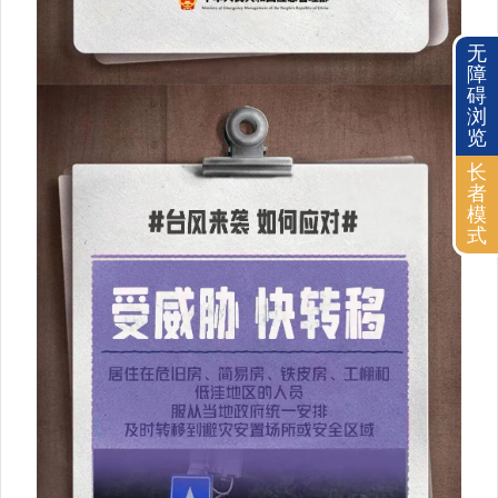
无
障
碍
浏
览
长
者
模
式