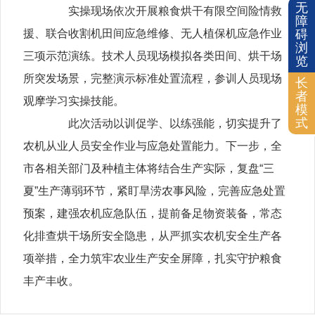
无
实操现场依次开展粮食烘干有限空间险情救
障
援、联合收割机田间应急维修、无人植保机应急作业
碍
浏
三项示范演练。技术人员现场模拟各类田间、烘干场
览
所突发场景，完整演示标准处置流程，参训人员现场
长
者
观摩学习实操技能。
模
式
此次活动以训促学、以练强能，切实提升了
农机从业人员安全作业与应急处置能力。下一步，全
市各相关部门及种植主体将结合生产实际，复盘“三
夏”生产薄弱环节，紧盯旱涝农事风险，完善应急处置
预案，建强农机应急队伍，提前备足物资装备，常态
化排查烘干场所安全隐患，从严抓实农机安全生产各
项举措，全力筑牢农业生产安全屏障，扎实守护粮食
丰产丰收。