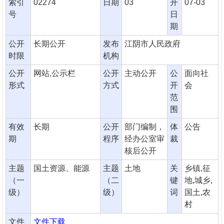
索引
02274
日期
03
开
07-03
号
日
期
公开
长期公开
发布
江阴市人民政府
时限
机构
公开
网站,公示栏
公开
主动公开
公
面向社
形式
方式
开
会
范
围
有效
长期
公开
部门编制，
体
公告
期
程序
经办公室审
裁
核后公开
主题
国土资源、能源
主题
土地
关
乡镇,征
（一
（二
键
地,城乡,
级）
级）
词
国土,农
村
文件
文件下载