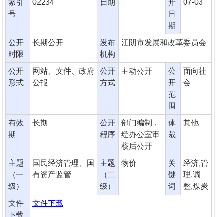
索引
02234
日期
开
07-03
号
日
期
公开
长期公开
发布
江阴市发展和改革委员会
时限
机构
公开
网站、文件、政府
公开
主动公开
公
面向社
形式
公报
方式
开
会
范
围
有效
长期
公开
部门编制，
体
其他
期
程序
经办公室审
裁
核后公开
主题
国民经济管理、国
主题
物价
关
经济,管
（一
有资产监管
（二
键
理,调
级）
级）
词
整,煤炭
文件
文件下载
下载