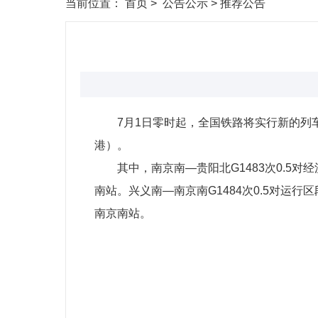
当前位置：
首页
>
公告公示
>
推荐公告
7月1日零时起，全国铁路将实行新的列车
港）。
其中，南京南—贵阳北G1483次0.5
南站。兴义南—南京南G1484次0.5对运
南京南站。