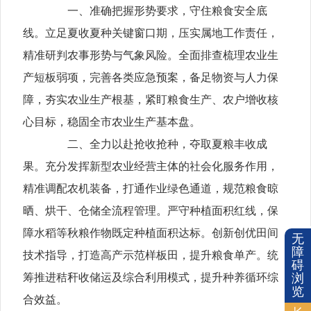
一、准确把握形势要求，守住粮食安全底
线。立足夏收夏种关键窗口期，压实属地工作责任，
精准研判农事形势与气象风险。全面排查梳理农业生
产短板弱项，完善各类应急预案，备足物资与人力保
障，夯实农业生产根基，紧盯粮食生产、农户增收核
心目标，稳固全市农业生产基本盘。
二、全力以赴抢收抢种，夺取夏粮丰收成
果。充分发挥新型农业经营主体的社会化服务作用，
精准调配农机装备，打通作业绿色通道，规范粮食晾
晒、烘干、仓储全流程管理。严守种植面积红线，保
障水稻等秋粮作物既定种植面积达标。创新创优田间
无
障
技术指导，打造高产示范样板田，提升粮食单产。统
碍
浏
筹推进秸秆收储运及综合利用模式，提升种养循环综
览
合效益。