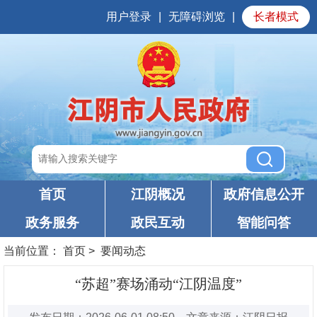
用户登录
|
无障碍浏览
|
长者模式
首页
江阴概况
政府信息公开
政务服务
政民互动
智能问答
当前位置：
首页
>
要闻动态
“苏超”赛场涌动“江阴温度”