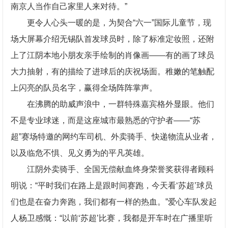
南京人当作自己家里人来对待。”
更令人心头一暖的是，为契合“六一”国际儿童节，现
场大屏幕介绍无锡队首发球员时，除了标准定妆照，还附
上了江阴本地小朋友亲手绘制的肖像画——有的画了球员
大力抽射，有的描绘了进球后的庆祝场面。稚嫩的笔触配
上闪亮的队员名字，赢得全场阵阵掌声。
在沸腾的助威声浪中，一群特殊嘉宾格外显眼。他们
不是专业球迷，而是这座城市最熟悉的守护者——“苏
超”赛场特邀的网约车司机、外卖骑手、快递物流从业者，
以及临危不惧、见义勇为的平凡英雄。
江阴外卖骑手、全国无偿献血终身荣誉奖获得者顾科
明说：“平时我们在路上是跟时间赛跑，今天看‘苏超’球员
们也是在奋力奔跑，我们都有一样的热血。”爱心车队发起
人杨卫感慨：“以前‘苏超’比赛，我都是开车时在广播里听