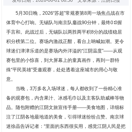
发布日期：2026-06-01 08:50 文章来源：江阴日报
5月30日晚，2026“苏超”常规赛第8周一场焦点战在市
体育中心打响。无锡队与南京队鏖战90分钟，最终0∶0握
手言和。此战过后，无锡队以两胜两平积8分的战绩稳居
积分榜第二位。赛场内激战正酣，看台上呐喊如潮。更令
球迷们津津乐道的是赛场内外洋溢的“江阴温度”——从观
赛包里的小惊喜，到大屏幕上的童真画作，再到一群特
殊“平民英雄”受邀观赛，处处透着这座城市的用心与敬
意。
当晚，3万多名入场球迷，每人都收到了一份精心准
备的观赛包，内含果汁、冰感毛巾以及主客队助威棒等物
品。随包附赠的江阴文旅宣传手册——美食地图，详细标
注了江阴各地最地道的美食，引得球迷纷纷点赞。南京球
迷徐晶告诉记者：“里面的东西很实用，感觉江阴人民是把