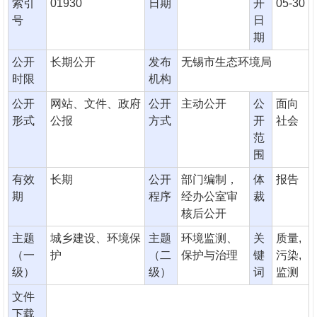
索引
01930
日期
开
05-30
号
日
期
公开
长期公开
发布
无锡市生态环境局
时限
机构
公开
网站、文件、政府
公开
主动公开
公
面向
形式
公报
方式
开
社会
范
围
有效
长期
公开
部门编制，
体
报告
期
程序
经办公室审
裁
核后公开
主题
城乡建设、环境保
主题
环境监测、
关
质量,
（一
护
（二
保护与治理
键
污染,
级）
级）
词
监测
文件
下载