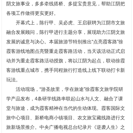
阴文旅事业，多多牵线搭桥、多提宝贵意见，帮助江阴把
各项工作做得更实更好。
开幕式上，陈行甲、吴必虎、王启获聘为江阴市文旅
融合发展顾问，陈行甲进行主题分享，展现助力江阴文旅
发展的诚意与决心。本届旅游节特别推出“点亮霞客路”徐
霞客游线地图点亮暨重走霞客路活动，当天该活动正式启
动并为重走霞客路活动授旗，将以江阴为起点，联动徐霞
客游线重点城市，携手同程旅行打造线上线下联动打卡新
玩法。
活动现场，“游圣故里，学在旅途”徐霞客文旅学院研
学产品发布，4条研学线路串联起山水与人文、融合了课
堂与旅途，成为霞客精神在当代的生动体现。霞客国际文
旅中心项目、新桥电商小镇项目、农文旅宝藏线路进行文
旅新场景推介。中央广播电视总台纪录片《逆袭人生》之