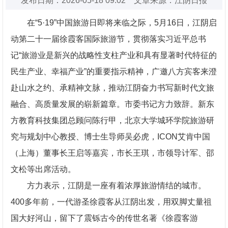
发布日期：2026-05-18 09:02 文章来源：江阴日报
在“5·19”中国旅游日即将来临之际，5月16日，江阴启
动第二十一届徐霞客国际旅游节，贯彻落实习近平总书
记“旅游业是新兴的战略性支柱产业和具有显著时代特征的
民生产业、幸福产业”的重要指示精神，广邀八方宾客来澄
赴山水之约、承精神文脉，推动江阴奋力书写新时代文旅
融合、高质量发展的崭新篇章。市委书记方力致辞。新东
方教育科技集团总顾问陈行甲，北京大学城环学院旅游研
究与规划中心教授、博士生导师吴必虎，ICON艾肯中国
（上海）董事长王启等嘉宾，市长王琪，市领导计军、邵
文松等出席活动。
方力表示，江阴是一座有着浓厚旅游情结的城市。
400多年前，一代游圣徐霞客从江阴出发，用双脚丈量祖
国大好河山，留下了震铄古今的传世名著《徐霞客游