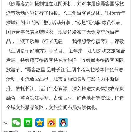
《徐霞客篇》摄制组在江阴开机，并对本届徐霞客国际旅
游节活动内容进行了拍摄。长三角游客首游团、“国际青年
探城计划·江阴站”进行活动分享，“苏超”无锡队球员代表、
国际青年代表互赠球衣。现场还发布了无锡夏季旅游产
品，上演了歌舞《行者无疆——我很想学徐霞客》、评歌
《江阴是个好地方》等节目。 近年来，江阴深耕文旅融合
发展，持续擦亮徐霞客特色文旅IP，连续举办徐霞客国际
旅游节、“霞客故里 品味长江”江阴半程马拉松等特色节赛
活动，引流效应凸显，城市文旅知名度与影响力不断提
升。依托长江、运河生态资源，深入推进文商体旅农深度
融合，整合滨江要塞、古镇古村、红色地标等资源，打造
全域文旅精品线路，文旅空间布局持续优化。