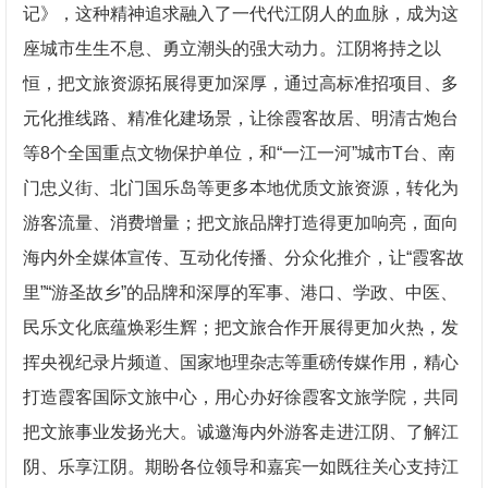
记》，这种精神追求融入了一代代江阴人的血脉，成为这
座城市生生不息、勇立潮头的强大动力。江阴将持之以
恒，把文旅资源拓展得更加深厚，通过高标准招项目、多
元化推线路、精准化建场景，让徐霞客故居、明清古炮台
等8个全国重点文物保护单位，和“一江一河”城市T台、南
门忠义街、北门国乐岛等更多本地优质文旅资源，转化为
游客流量、消费增量；把文旅品牌打造得更加响亮，面向
海内外全媒体宣传、互动化传播、分众化推介，让“霞客故
里”“游圣故乡”的品牌和深厚的军事、港口、学政、中医、
民乐文化底蕴焕彩生辉；把文旅合作开展得更加火热，发
挥央视纪录片频道、国家地理杂志等重磅传媒作用，精心
打造霞客国际文旅中心，用心办好徐霞客文旅学院，共同
把文旅事业发扬光大。诚邀海内外游客走进江阴、了解江
阴、乐享江阴。期盼各位领导和嘉宾一如既往关心支持江