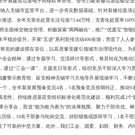
步开展建筑垃圾电子转移联单管理。全市
23
家装修垃圾运输企业
面纳入无锡市监管平台，进一步夯实数据基础。针对装修垃圾清
步推进。
全年无害化处置生活垃圾
73.44
万吨，无害化处置率
100
房全面移交物业管理。积极探索“两网融合”，推广“优废宝”智能
水平稳步提升。开展“五进”系列宣传活动
400
余场，营造了人人参
持将党的建设摆在首位，以高质量党建引领城市治理现代化，为
中全会精神，通过专题学习、交流研讨等形式，将其转化为推动
，通过
“三会一课”、主题党日等形式，组织党员干部深入学习
倡廉警示教育馆、延安精神无锡学习天地等开展现场学习，不断
一个，全年新发展预备党员
4
名，
3
名预备党员按期转正。推动
9
炼党性。持续推进基层党组织标准化规范化建设，顺利完成
2
个
微党课分享会，营造“能为敢为善为”的浓厚氛围。
聚力干部培优。
树
位历练，
18
名干部参与轮岗交流、挂职锻炼或跟班学习，
1
名干部
造了可靠的中坚力量。此外，我们工会、团委、妇联、财务、内