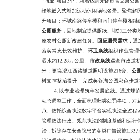
+
商业”项目
3
个，新增达到无锡市高品质公园
绿地嵌入式增加运动休闲场地名录。
聚焦解
升项目；环城南路停车楼和南门停车楼相继
公厕服务，
因地制宜提供厕纸、增加二分类
座农村公厕新改建任务。
回应居民需求，
通
落实常态长效维护。
环卫条线
组织作业管理
洒水约
12.28
万公里。
市政条线
巡查市政道
米；更换澄江西路隧道照明设施
216
套。
公
树支撑整治提升；完成芙蓉湖公园彩色步道
4.
以专业治理筑牢发展底线。
通过规
动态调整工作，全面梳理归类处罚事项，对
范。依托综合执法数字平台实现执法全过程
管理依法行政、规范执法的制度基础和运行
治，拆除存在安全隐患的各类广告设施
1.33