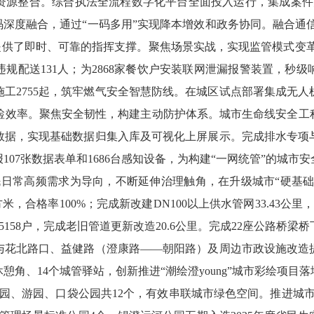
资源整合。综合执法全流程数字化平台全面投入运行，集成案件
码深度融合，通过“一码多用”实现降本增效和政务协同。融合通
中提供了即时、可靠的指挥支撑。
聚焦场景实战，实现监管模式变
违规配送
131
人；为
2868
家餐饮户安装联网泄漏报警装置，秒级
施工
2755
起，筑牢燃气安全智慧防线。在城区试点部署集成无人
检效率。
聚焦安全韧性，构建主动防护体系。
城市生命线安全工
数据，实现基础数据归集入库及可视化上屏展示。完成排水专项
报
107
张数据表单和
1686
台感知设备，为构建“一网统管”的城市
民日常高频需求为导向，不断延伸治理触角，在升级城市
“硬基
方米，合格率
100%
；完成新改建
DN100
以上供水管网
33.43
公里
5158
户，完成老旧管道更新改造
20.6
公里。完成
22
座公路桥梁桥
与花北路口、益健路（澄康路——朝阳路）及周边市政设施改造
休憩角、
14
个城管驿站，创新推进“潮绘澄
young
”城市彩绘项目
园、游园、口袋公园共
12
个，有效串联城市绿色空间。推进城市