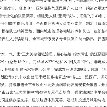
其中，“厂中厂”安全联合整治排查场所
791
处，拆除面积
3.8
万平
堂“瓶改管、瓶改电”，压降瓶装气居民用户
7612
户；约谈违规送
强专业化的队伍保障。
组建无人机
“蓝鹰”战队，汇集飞手
43
名，
轻干部能力提升培训，全面提升执法人员专业素养。制定《镇街
，提振队伍精神面貌。面向城市管理各领域的养护队伍，组织杨
管养注入持续动能。全市城管系统各专业队伍在防台防汛、扫雪
“水、气、废”三大关键领域治理，精心描绘“绿水青山”的江阴画
2
个
（总数
18
个）
。完成城区
27
个达标区“回头看”评估、非建成
%
；各镇街新建污水管网
40
公里，完成农污改造
299
套，月城、华
成区污水集中收集处理率经初步核算达
90%
以上，澄西厂、滨
有效。
持续推进全市餐饮企业高效油烟净化设施安装全覆盖，开
全市
32
家“三大两集中”餐饮油烟示范点培育。强化油烟监测平台
处罚提供数据支撑。
建筑垃圾体系完善。
建成并投运月城消纳场