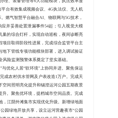
办理、装备管理等
6
大功能模块，执法效率显
信平台有效集成视频会议、
4G
执法仪、无人机
革。
燃气智慧平台融合
AI
、物联网与
5G
技术，
响应并妥善处置泄漏事件
54
起；引入视觉大模
机巢的综合灯杆，实现自动巡检，夜间诊断亮
程项目取得阶段性进展，完成综合监管平台主
与地下管线专项功能模块部署，进入调试验证
安全风险监测预警体系奠定了坚实基础。
础”与优化人居“软环境”上协同并进。
聚焦保运
，完成农村供水管网及户表改造
1
万户。完成天
下空间照明亮化提升和锡澄运河公园五期夜景
提升。
聚焦优环境，提档城市空间品质。
完成
落地，江阴外滩集市实现优化升级。新增绿地面
公园绿地开放共享，设立运河营趣夜市“公园