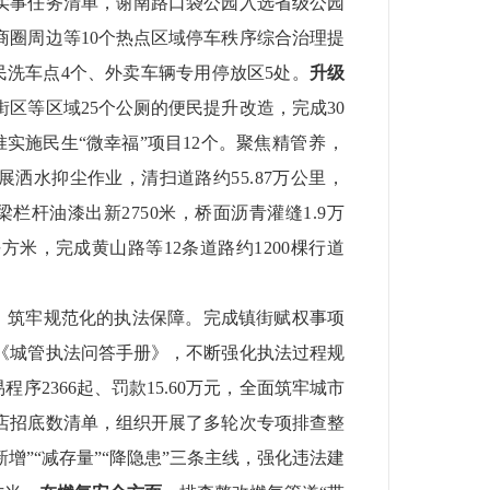
实事任务清单，谢南路口袋公园入选省级公园
商圈周边等
10
个热点区域停车秩序综合治理提
民洗车点
4
个、外卖车辆专用停放区
5
处。
升级
街区等区域
25
个公厕的便民提升改造，完成
30
准实施民生
“微幸福”项目
12
个。
聚
焦精管养，
展洒水抑尘作业，清扫道路约
55.87
万公里，
梁栏杆油漆出新
2750
米，桥面沥青灌缝
1.9
万
平方米，完成黄山路等
12
条道路约
1200
棵行道
。
筑牢规范化的执法保障。
完成镇街赋权事项
《城管执法问答手册》，不断强化执法过程规
易程序
2366
起、罚款
15.60
万元，全面筑牢城市
店招底数清单，组织开展了多轮次专项排查整
新增”“减存量”“降隐患”三条主线，强化违法建