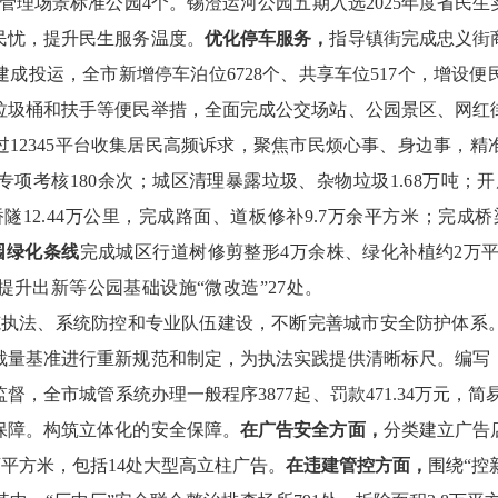
管理场景标准公园
4
个。锡澄运河公园五期入选
2025
年度省民生
民忧，提升民生服务温度。
优化停车服务，
指导镇街完成忠义街
建成投运，全市新增停车泊位
6728
个、共享车位
517
个，增设便
垃圾桶和扶手等便民举措，全面完成公交场站、公园景区、网红
过
12345
平台收集居民高频诉求，聚焦
市
民烦心事、身边事，精
专项考核
180
余次；城区清理暴露垃圾、杂物垃圾
1.68
万吨；开
桥隧
12.44
万公里，完成路面、道板修补
9.7
万余平方米；完成桥
园绿化条线
完成城区行道树修剪整形
4
万余株、绿化补植约
2
万
提升出新等公园基础设施“微改造”
27
处。
范执法、系统防控和专业队伍建设，不断完善城市安全防护体系
裁量基准进行重新规范和制定，为执法实践提供清晰标尺。编写
监督，全市城管系统办理一般程序
3877
起、罚款
471.34
万元，简
保障。
构筑立体化的安全保障。
在广告安全方面，
分类建立广告
万平方米，包括
14
处大型高立柱广告。
在违建管控方面，
围绕
“控