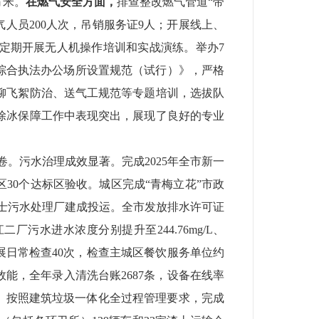
方米。
在燃气安全方面，
排查整改燃气管道
“带
气人员
200
人次，吊销服务证
9
人；开展线上、
定期开展无人机操作培训和实战演练。举办
7
综合执法办公场所设置规范（试行）》，严格
柳飞絮防治、送气工规范等专题培训，选拔队
除冰保障工作中表现突出，展现了良好的专业
卷。
污水治理成效显著。
完成
2025
年全市新一
区
30
个达标区验收。城区完成“青梅立花”市政
士污水处理厂建成投运。全市发放排水许可证
江二厂污水进水浓度分别提升至
244.76mg/L
、
展日常检查
40
次，检查主城区餐饮服务单位约
效能，全年录入清洗台账
2687
条，设备在线率
。按照建筑垃圾一体化全过程管理要求，完成