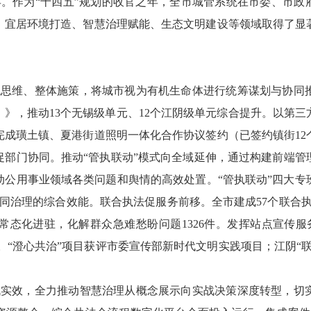
年。作为
“十四五”规划的收官之年，全市城管系统在市委、市政
、宜居环境打造、智慧治理赋能、生态文明建设等领域取得了显
统思维、整体施策，将城市视为有机生命体进行统筹谋划与协同
）》，推动
13
个无锡级单元、
12
个江阴级单元综合提升。以第三
完成璜土镇、夏港街道照明一体化合作协议签约
（已签约镇街
12
促部门协同。
推动
“管执联动”模式向全域延伸，通过构建前端
动公用事业领域各类问题和舆情的高效处置。“管执联动”四大专
同治理的综合效能。
联合执法促服务前移。
全市建成
57
个联合执
常态化进驻，化解群众急难愁盼问题
1326
件。发挥站点宣传服
。“澄心共治”项目获评市委宣传部新时代文明实践项目；江阴“
战实效，全力推动智慧治理从概念展示向实战决策深度转型，切