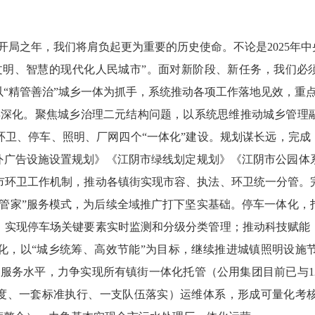
的开局之年
，我们将肩负起更为重要的历史使命。不论是
2025
年中
明、智慧的现代化人民城市”。面对新阶段、新任务，我们必须
“精管善治”城乡一体为抓手，系统推动各项工作落地见效，
重
再深化。
聚焦城乡治理二元结构问题，以系统思维推动城乡管理
环卫、停车、照明、厂网四个
“一体化”建设。
规划谋长远，
完成
户外广告设施设置规划》《江阴市绿线划定规划》《江阴市公园体
市环卫工作机制，推动各镇街实现市容、执法、环卫统一分管。
市管家”服务模式，为后续全域推广打下坚实基础。
停车一体化，
，实现停车场关键要素实时监测和分级分类管理；推动科技赋能
化，
以
“城乡统筹、高效节能”为目标，继续推进城镇照明设施
明服务水平，力争实现所有镇街一体化托管
（公用集团目前已与
1
度、一套标准执行、一支队伍落实）
运维体系，形成可量化考