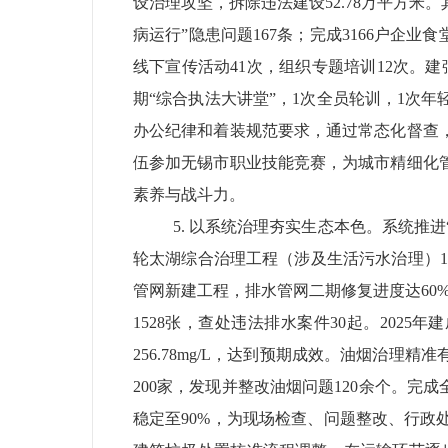
设治理攻坚，拆除违法建设
52.78
万平方米。
病运行”隐患问题
167
条；完成
3166
户企业食
线下宣传活动
41
次，组织专题培训
12
次。
建
期“综合执法大讲堂”，
1
次全员轮训，
1
次年
办公纪律和着装规范要求，通过常态化督查
伍参加
无锡市
职业技能竞赛，为城市精细化
素养与战斗力。
5.
以系统治理夯实生态本色。
系统推进
轮太湖综合治理工程
（涉及生活污水治理）
1
管网新建工程，排水管网二期修复进度达
60
1528
张，查处违法排水案件
30
起。
2025
年建
256.78mg/L
，达到预期成效。
油烟治理精准
200
家，发现并整改油烟问题
120
余个。完成
稳定至
90%
，为现场检查、问题整改、行政