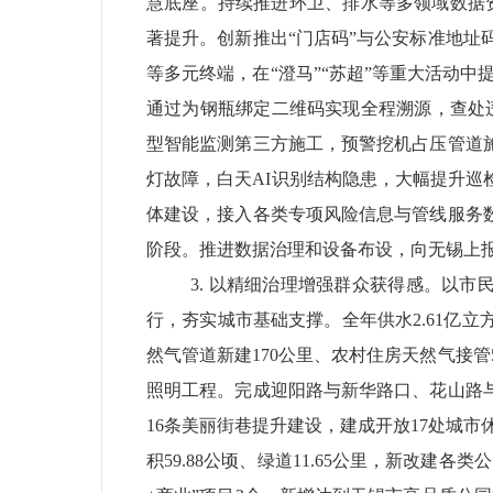
慧底座。
持续推进环卫、排水等多领域数据
著提升。创新推出“门店码”与公安标准地址
等多元终端，在“澄马”“苏超”等重大活动
通过为钢瓶绑定二维码实现全程溯源，查处
型智能监测第三方施工，预警挖机占压管道
灯故障，白天
AI
识别结构隐患，大幅提升巡
体建设，接入各类专项风险信息与管线服务
阶段。推进数据治理和设备布设，向无锡上
3.
以精细治理增强群众获得感。
以市
行，夯实城市基础支撑。
全年供水
2.61
亿立
然气管道新建
170
公里、农村住房天然气接管
照明工程。完成迎阳路与新华路口、花山路
16
条美丽街巷提升建设，建成开放
17
处城市
积
59.88
公顷、绿道
11.65
公里，新改建各类公