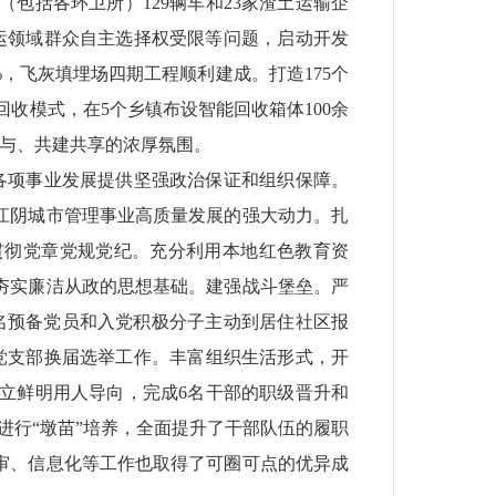
（包括各环卫所）
129
辆车和
23
家渣土运输企
运领域群众自主选择权受限等问题，启动开发
%
，飞灰填埋场四期工程顺利建成。打造
175
个
回收模式，在
5
个乡镇布设智能回收箱体
100
余
与、共建共享的浓厚氛围。
各项事业发展提供坚强政治保证和组织保障。
江阴城市管理事业高质量发展的强大动力。扎
贯彻党章党规党纪。充分利用本地红色教育资
夯实廉洁从政的思想基础。
建强战斗堡垒。
严
名预备党员和入党积极分子主动到居住社区报
党支部换届选举工作。丰富组织生活形式，开
立鲜明用人导向，完成
6
名干部的职级晋升和
进行“墩苗”培养，全面提升了干部队伍的履职
审、信息化等工作也取得了可圈可点的优异成