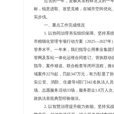
过去的一年，是极具里程碑意义的一
标，锐意进取、攻坚克难，在城市空间优化
实步伐。
一、重点工作完成情况
1.
以协同治理夯实组织保障。
坚持系
市精细化管理专项行动方案（
2025
—
2027
年
管养水平。一年来，我们指导公用事业集团
管网及泵站一体化运维合同签订。
管执联动
指导、案件移送、联合检查等闭环流程，推
域案件
2270
起，罚款
347
万元，有力彰显了协
实公安、消防、住建等
6
部门
342
名执法人员
场、志愿服务活动
33
场，服务群众
1.8
万人次
政执法首批典型经验做法。
2.
以智慧治理提升能力效能。
坚持实