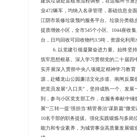
建筑垃圾处置核准流程
调整，在运输环节逐
业
472
辆车，均纳入名录管理，基础信息全
江阴市装修垃圾预约服务平台。
垃圾分类稳
提质增效小区，全市
545
个小区、
1044
座收集
台，日均回收可回收物约
3.5
吨，资源化利用
6.
以党建引领凝聚奋进力量。
始终坚
筑牢思想根基。
深入学习贯彻党的二十届四
实开展深入贯彻中央八项规定精神学习教育
源，赴蟠龙山公园廉洁文化步道、南闸反腐
把党员发展
“入口关”，坚持成熟一个、发展
到，参与小区党支部工作，在服务奉献中锤
展“‘三转一提’强担当‘精管善治’谋新篇”
10
名干部的职务提拔。强化实践锻炼与多岗
能力和专业素养，为城管事业高质量发展锻