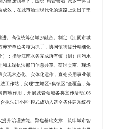
府的坚强领导下，围绕“精管善治”城乡一体目
著成效，在城市治理现代化的道路上迈出了坚
推进。
高位统筹促城乡融合。
制定《江阴市城
方养护单位考核为抓手，协同镇街提升精细化
个）
；指导江南水务完成所有镇（街）雨污水
管理和末端执法部门信息共享、研讨会商、现场
班实现常态化、实体化运作，查处公用事业领
法工作站，实现“主城区
+
集镇区”全覆盖，落
务阵地作用，开展城管领域各类宣传活动
106
联合执法进小区”模式成功入选全省住建系统行
实提升治理效能。
聚焦基础支撑，筑牢城市智