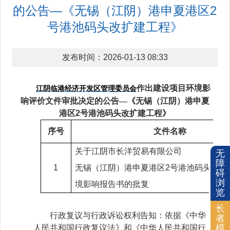
的公告—《无锡（江阴）港申夏港区2
号港池码头改扩建工程》
发布时间：2026-01-13 08:33
作出建设项目环境影
江阴临港经济开发区管理委员会
响评价文件审批决定的公告—《无锡（江阴）港申夏
港区
2
号港池码头改扩建工程》
序号
文件名称
关于
江阴市长洋贸易有限公司
无
障
1
无锡（江阴）港申夏港区
2
号港池码头改扩
碍
浏
境影响报告书的批复
览
长
行政复议与行政诉讼权利告知：依据《中华
者
模
人民共和国行政复议法》和《中华人民共和国行